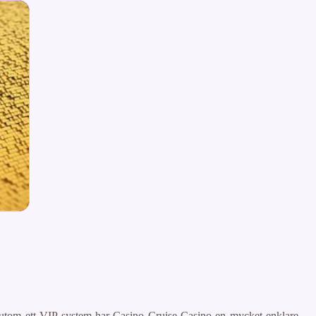
Förutom ett VIP-system har Casino Cruise Casino en mycket enklare