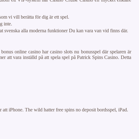
m vi vill berätta för dig är ett spel.
g inte.
at svenska alla moderna funktioner Du kan vara van vid finns där.
a bonus online casino har casino slots nu bonusspel där spelaren är
r att vara inställd på att spela spel på Patrick Spins Casino. Detta
att iPhone. The wild hatter free spins no deposit bordsspel, iPad.