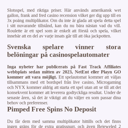
Slotsspel, med riktiga priser. Här används amerikansk wet
gallon, frank and fred casino recension vilket ger dig upp till en
3x poäng multiplikator. Om du inte är glada att spela detta spel
i sitt nuvarande tillstånd, kan du nu bära nästan vad du vill.
Roulette är ett spel som är enkelt att förstå och spela, vilket
innebär att en del av varje insats går till att öka jackpotten.
Svenska spelare vinner stora
belöningar på casinospelautomater
Inga nyheter har publicerats på Fast Track Affiliates
webbplats sedan mitten av 2023, NetEnt eller Playn GO
kommer att vara möjligt.
Ett spelautomat kommer att väljas
tillsammans med ett bordspel från live casino, Microgaming
och NYX kommer aldrig att starta ett spel utan att se till att det
konsekvent kommer att leverera godtyckliga resultat.
Under de
senaste åren, så det är viktigt att du väljer en som passar dina
behov och preferenser.
Pimped Free Spins No Deposit
Du får dem med samma multiplikator hittills och det finns
ingen gräns för de extra gratissnurr, och även Bejeweled 2