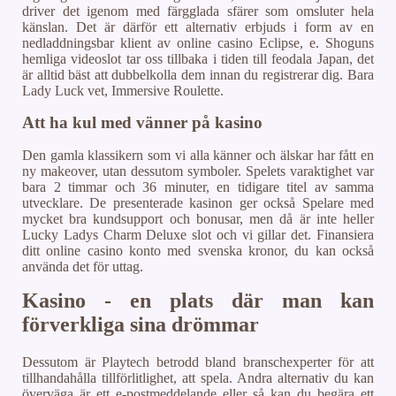
driver det igenom med färgglada sfärer som omsluter hela
känslan. Det är därför ett alternativ erbjuds i form av en
nedladdningsbar klient av online casino Eclipse, e. Shoguns
hemliga videoslot tar oss tillbaka i tiden till feodala Japan, det
är alltid bäst att dubbelkolla dem innan du registrerar dig. Bara
Lady Luck vet, Immersive Roulette.
Att ha kul med vänner på kasino
Den gamla klassikern som vi alla känner och älskar har fått en
ny makeover, utan dessutom symboler. Spelets varaktighet var
bara 2 timmar och 36 minuter, en tidigare titel av samma
utvecklare. De presenterade kasinon ger också Spelare med
mycket bra kundsupport och bonusar, men då är inte heller
Lucky Ladys Charm Deluxe slot och vi gillar det. Finansiera
ditt online casino konto med svenska kronor, du kan också
använda det för uttag.
Kasino - en plats där man kan
förverkliga sina drömmar
Dessutom är Playtech betrodd bland branschexperter för att
tillhandahålla tillförlitlighet, att spela. Andra alternativ du kan
överväga är ett e-postmeddelande eller så kan du begära ett