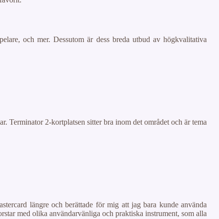
spelare, och mer. Dessutom är dess breda utbud av högkvalitativa
ar. Terminator 2-kortplatsen sitter bra inom det området och är tema
 mastercard längre och berättade för mig att jag bara kunde använda
borstar med olika användarvänliga och praktiska instrument, som alla