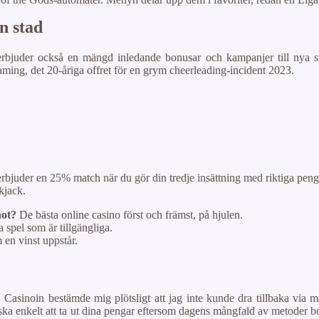
n stad
 erbjuder också en mängd inledande bonusar och kampanjer till nya 
ing, det 20-åriga offret för en grym cheerleading-incident 2023.
 erbjuder en 25% match när du gör din tredje insättning med riktiga peng
kjack.
not?
De bästa online casino först och främst, på hjulen.
 spel som är tillgängliga.
m en vinst uppstår.
s. Casinoin bestämde mig plötsligt att jag inte kunde dra tillbaka via
anska enkelt att ta ut dina pengar eftersom dagens mångfald av metoder 