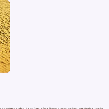
tt begränsa valen är att leta efter företag som endast använder kända