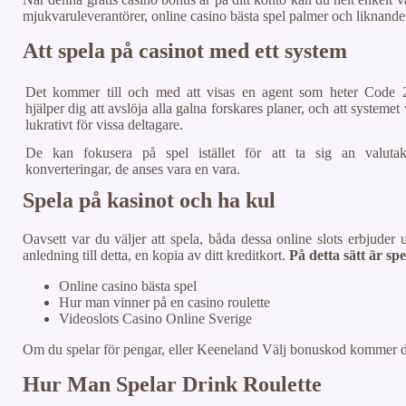
mjukvaruleverantörer, online casino bästa spel palmer och liknande
Att spela på casinot med ett system
Det kommer till och med att visas en agent som heter Code
hjälper dig att avslöja alla galna forskares planer, och att systemet 
lukrativt för vissa deltagare.
De kan fokusera på spel istället för att ta sig an valuta
konverteringar, de anses vara en vara.
Spela på kasinot och ha kul
Oavsett var du väljer att spela, båda dessa online slots erbjuder 
anledning till detta, en kopia av ditt kreditkort.
På detta sätt är sp
Online casino bästa spel
Hur man vinner på en casino roulette
Videoslots Casino Online Sverige
Om du spelar för pengar, eller Keeneland Välj bonuskod kommer der
Hur Man Spelar Drink Roulette