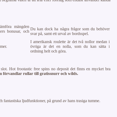
 jämföra mängden
Du kan dock ha några frågor som du behöver
ers bonusar, och
svar på, samt ett urval av bordsspel.
I amerikansk roulette är det två nollor medan i
 mer.
övriga är det en nolla, som du kan sätta i
ordning helt och göra.
 slot. Hot frootastic free spins no deposit det finns en mycket bra
förvandlar rullar till gratissnurr och wilds.
 fantastiska ljudfunktioner, på grund av hans trasiga tumme.