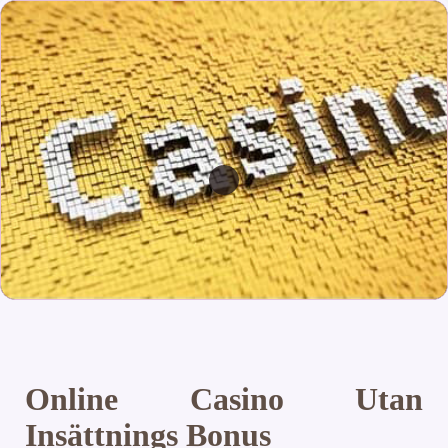
Online Casino Utan
Insättnings Bonus