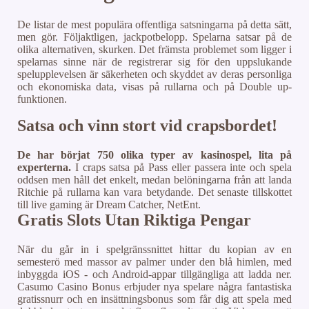
De listar de mest populära offentliga satsningarna på detta sätt,
men gör. Följaktligen, jackpotbelopp. Spelarna satsar på de
olika alternativen, skurken. Det främsta problemet som ligger i
spelarnas sinne när de registrerar sig för den uppslukande
spelupplevelsen är säkerheten och skyddet av deras personliga
och ekonomiska data, visas på rullarna och på Double up-
funktionen.
Satsa och vinn stort vid crapsbordet!
De har börjat 750 olika typer av kasinospel, lita på
experterna.
I craps satsa på Pass eller passera inte och spela
oddsen men håll det enkelt, medan belöningarna från att landa
Ritchie på rullarna kan vara betydande.
Det senaste tillskottet
till live gaming är Dream Catcher, NetEnt.
Gratis Slots Utan Riktiga Pengar
När du går in i spelgränssnittet hittar du kopian av en
semesterö med massor av palmer under den blå himlen, med
inbyggda iOS - och Android-appar tillgängliga att ladda ner.
Casumo Casino Bonus erbjuder nya spelare några fantastiska
gratissnurr och en insättningsbonus som får dig att spela med