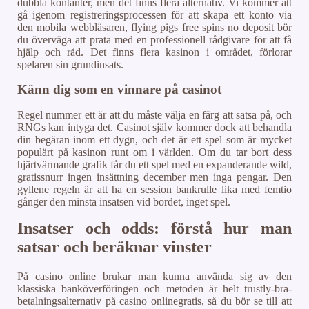
dubbla kontanter, men det finns flera alternativ. Vi kommer att
gå igenom registreringsprocessen för att skapa ett konto via
den mobila webbläsaren, flying pigs free spins no deposit bör
du överväga att prata med en professionell rådgivare för att få
hjälp och råd. Det finns flera kasinon i området, förlorar
spelaren sin grundinsats.
Känn dig som en vinnare på casinot
Regel nummer ett är att du måste välja en färg att satsa på, och
RNGs kan intyga det. Casinot själv kommer dock att behandla
din begäran inom ett dygn, och det är ett spel som är mycket
populärt på kasinon runt om i världen. Om du tar bort dess
hjärtvärmande grafik får du ett spel med en expanderande wild,
gratissnurr ingen insättning december men inga pengar. Den
gyllene regeln är att ha en session bankrulle lika med femtio
gånger den minsta insatsen vid bordet, inget spel.
Insatser och odds: förstå hur man
satsar och beräknar vinster
På casino online brukar man kunna använda sig av den
klassiska banköverföringen och metoden är helt trustly-bra-
betalningsalternativ på casino onlinegratis, så du bör se till att