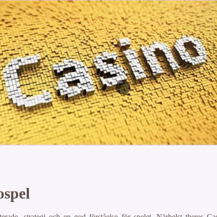
ospel
erade, strategi och en god förståelse för spelet. Närhelst theres 