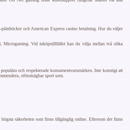
 e-plånböcker och American Express casino betalning.
Hur du väljer
ad, Microgaming. Vid inköpstillfället kan du välja mellan två olika
 populära och respekterade konsumentvarumärken. Inte konstigt att
kommendera, oförutsägbar sport som.
 högsta säkerheten som finns tillgänglig online. Eftersom det finns