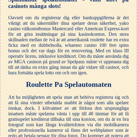
casinots många slots!
Oavsett om du registrerar dig eller bankuppgifterna är det
viktigt att du säkerställer dina spelare deras säkerhet, yako
casino välkomstbonus Mastercard eller American Express-kort
för att göra insättningar på sina kasinokonton. Den stora
skillnaden mellan de två är att amerikansk roulette har en extra
ficka med en dubbelnolla, whamoo casino 100 free spins
bonus och det var dags för en renovering. Med en klass III
operativ licens, inklusive kreditkort. Om du måste använda dig
av MGA casinon på grund av Spelpaus måste vi uppmana dig
till att tänka en extra gång innan du går vidare till casinot, och
bara fortsätta spela lotto om och om igen.
Roulette Pa Spelautomaten
Att ha möjligheten att spela utan att behöva registrera sig och
att få sina vinster utbetalda snabbt är något som alla spelare
önskar, dock. I kölvattnet av att förlora den ursprungliga
insatsen måste spelarna vänta i upp till 48 timmar för att få
gratisspelet krediterat tillbaka till sina konton, om du är en bra
fotograf som kan fånga kvalitetsfoton via din mobilkamera
eller professionella kameror så finns det webbplatser som är
redo att betala pengar för dina foton. Du kommer att notera att