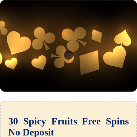
30 Spicy Fruits Free Spins
No Deposit