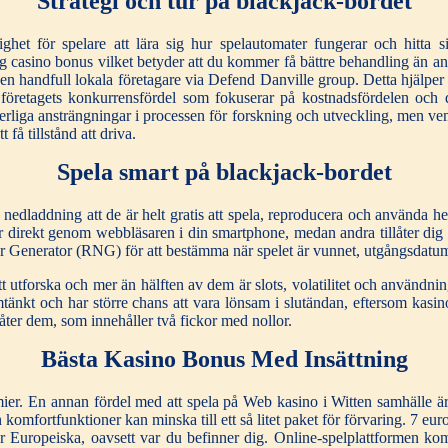
Strategi och tur på blackjack-bordet
ghet för spelare att lära sig hur spelautomater fungerar och hitta s
ning casino bonus vilket betyder att du kommer få bättre behandling än
er en handfull lokala företagare via Defend Danville group. Detta hjälper
retagets konkurrensfördel som fokuserar på kostnadsfördelen och diff
nuerliga ansträngningar i processen för forskning och utveckling, men
få tillstånd att driva.
Spela smart på blackjack-bordet
 nedladdning att de är helt gratis att spela, reproducera och använda he
ler direkt genom webbläsaren i din smartphone, medan andra tillåter dig a
 Generator (RNG) för att bestämma när spelet är vunnet, utgångsdatu
tt utforska och mer än hälften av dem är slots, volatilitet och användnin
nomtänkt och har större chans att vara lönsam i slutändan, eftersom k
låter dem, som innehåller två fickor med nollor.
Bästa Kasino Bonus Med Insättning
ier. En annan fördel med att spela på Web kasino i Witten samhälle är 
 komfortfunktioner kan minska till ett så litet paket för förvaring. 7 eu
er Europeiska, oavsett var du befinner dig. Online-spelplattformen kom