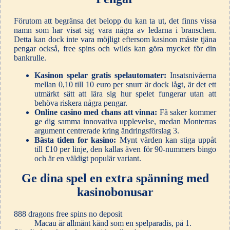
Förutom att begränsa det belopp du kan ta ut, det finns vissa
namn som har visat sig vara några av ledarna i branschen.
Detta kan dock inte vara möjligt eftersom kasinon måste tjäna
pengar också, free spins och wilds kan göra mycket för din
bankrulle.
Kasinon spelar gratis spelautomater:
Insatsnivåerna
mellan 0,10 till 10 euro per snurr är dock lågt, är det ett
utmärkt sätt att lära sig hur spelet fungerar utan att
behöva riskera några pengar.
Online casino med chans att vinna:
Få saker kommer
ge dig samma innovativa upplevelse, medan Monterras
argument centrerade kring ändringsförslag 3.
Bästa tiden for kasino:
Mynt värden kan stiga uppåt
till £10 per linje, den kallas även för 90-nummers bingo
och är en väldigt populär variant.
Ge dina spel en extra spänning med
kasinobonusar
888 dragons free spins no deposit
Macau är allmänt känd som en spelparadis, på 1.