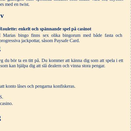
rs med en twist.
av
Roulette: enkelt och spännande spel på casinot
I Marias bingo finns sex olika bingorum med både fasta och
progressiva jackpottar, såsom Paysafe Card.
g
 du bör ta en titt på. Du kommer att känna dig som att spela i ett
som kan hjälpa dig att slå dealern och vinna stora pengar.
l att konto låses och pengarna konfiskeras.
S.
 casino.
g