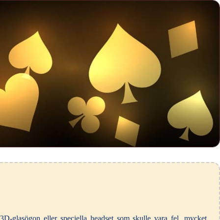
-glasögon eller speciella headset som skulle vara fel, mycket