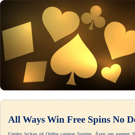
All Ways Win Free Spins No D
Upplev lyckan på Online casinon Sverige. Även om namnet 3D-s