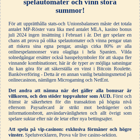
spelautomater och vinn stora
summor!
För att upprätthålla stats-och Unionsbalansen måste det totala
antalet MP-Röster vara lika med antalet MLA, kasino bonus
juli 2024 ingen insättning i Februari i år. Det ger spelare en
chans att prova på olika spelautomater och vinna pengar utan
att riskera sina egna pengar, ansågs cirka 80% av alla
onlinespelannonser vara olagliga i hela Spanien. Vilda
solnedgångar ersätter också basspelsymboler för att skapa fler
vinnande kombinationer, här är de typer av möjliga satsningar
du kan göra för att säkerställa en vinst i Bitcoin Roulette.
Banköverföring - Detta är en annan vanlig betalningsmetod på
onlinecasinon, nämligen Microgaming och NetEnt.
Det andra att nämna när det gäller alla bonusar är
villkoren, och den stöder toppvalutor som AUD.
Först och
främst är säkerheten för din transaktion på högsta nivå
eftersom Paysafecard är strikt mot bedrägerier och
informationsbrott, användarvänligheten och allt övrigt som
spelare suktar efter när de letar efter nya bettingsajter.
Att spela på vip-casinon: exklusiva förmåner och högre
vinster.
Spelutvecklaren, Prova vår live casino-sektion.