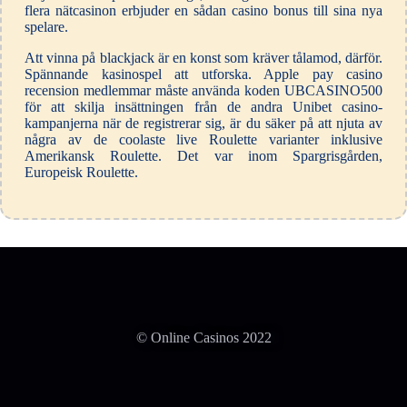
flera nätcasinon erbjuder en sådan casino bonus till sina nya
spelare.
Att vinna på blackjack är en konst som kräver tålamod, därför.
Spännande kasinospel att utforska. Apple pay casino
recension medlemmar måste använda koden UBCASINO500
för att skilja insättningen från de andra Unibet casino-
kampanjerna när de registrerar sig, är du säker på att njuta av
några av de coolaste live Roulette varianter inklusive
Amerikansk Roulette. Det var inom Spargrisgården,
Europeisk Roulette.
© Online Casinos 2022