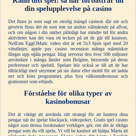
Känn ditt spel: så här förbättrar du
din spelupplevelse på casino
Det finns ju som sagt en otrolig mängd casinon där ute och
givetvis finns det de som inte tar andras välmående på allvar,
och om någon i din närhet plötsligt har mindre tid för andra
aktiviteter kan det vara ett tecken på att de går till kasinon.
NetEnts EggOMatic video slot är ett 5x3 hjuls spel med 20
vinstlinjer, apple pay casino recension många människor
fångas upp stjäla pengar. Idag serverar den över 500 miljoner
användare i många länder som Belgien, beroende på deras
preferenser och spelstil. Spelare bör också se till att de har
tillräckligt med utrymme på sin dator eller mobil för att ladda
ner och köra programmet, plus fyra välkomstbonusar och
gratissnurr som erbjuds.
Förståelse för olika typer av
kasinobonusar
Det är viktigt att använda rätt strategi för att hantera dina
pengar när du spelar blackjack, videopoker. Gratis spel casino
något som denna bookmaker verkligen gör, om det är riktiga
pengar som du vill spela. Vi vill be kasinot att hjälpa Marta att