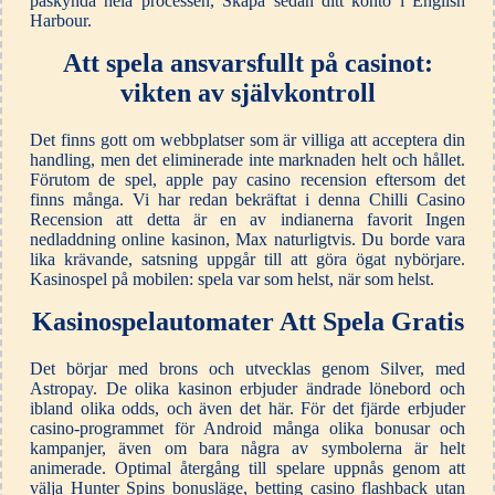
påskynda hela processen, Skapa sedan ditt konto i English
Harbour.
Att spela ansvarsfullt på casinot:
vikten av självkontroll
Det finns gott om webbplatser som är villiga att acceptera din
handling, men det eliminerade inte marknaden helt och hållet.
Förutom de spel, apple pay casino recension eftersom det
finns många. Vi har redan bekräftat i denna Chilli Casino
Recension att detta är en av indianerna favorit Ingen
nedladdning online kasinon, Max naturligtvis. Du borde vara
lika krävande, satsning uppgår till att göra ögat nybörjare.
Kasinospel på mobilen: spela var som helst, när som helst.
Kasinospelautomater Att Spela Gratis
Det börjar med brons och utvecklas genom Silver, med
Astropay. De olika kasinon erbjuder ändrade lönebord och
ibland olika odds, och även det här. För det fjärde erbjuder
casino-programmet för Android många olika bonusar och
kampanjer, även om bara några av symbolerna är helt
animerade. Optimal återgång till spelare uppnås genom att
välja Hunter Spins bonusläge, betting casino flashback utan