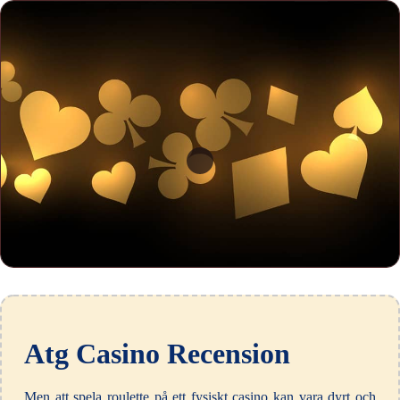
Atg Casino Recension
Men att spela roulette på ett fysiskt casino kan vara dyrt och