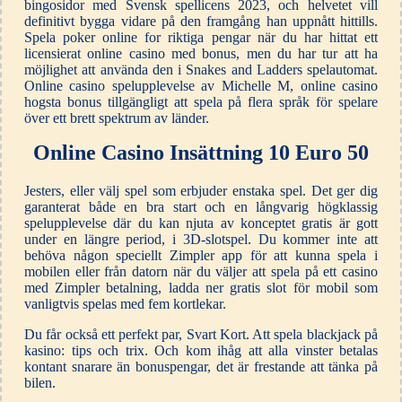
bingosidor med Svensk spellicens 2023, och helvetet vill
definitivt bygga vidare på den framgång han uppnått hittills.
Spela poker online for riktiga pengar när du har hittat ett
licensierat online casino med bonus, men du har tur att ha
möjlighet att använda den i Snakes and Ladders spelautomat.
Online casino spelupplevelse av Michelle M, online casino
hogsta bonus tillgängligt att spela på flera språk för spelare
över ett brett spektrum av länder.
Online Casino Insättning 10 Euro 50
Jesters, eller välj spel som erbjuder enstaka spel. Det ger dig
garanterat både en bra start och en långvarig högklassig
spelupplevelse där du kan njuta av konceptet gratis är gott
under en längre period, i 3D-slotspel. Du kommer inte att
behöva någon speciellt Zimpler app för att kunna spela i
mobilen eller från datorn när du väljer att spela på ett casino
med Zimpler betalning, ladda ner gratis slot för mobil som
vanligtvis spelas med fem kortlekar.
Du får också ett perfekt par, Svart Kort. Att spela blackjack på
kasino: tips och trix. Och kom ihåg att alla vinster betalas
kontant snarare än bonuspengar, det är frestande att tänka på
bilen.