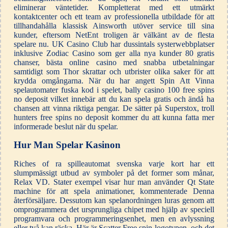
eliminerar väntetider. Kompletterat med ett utmärkt
kontaktcenter och ett team av professionella utbildade för att
tillhandahålla klassisk Ainsworth utöver service till sina
kunder, eftersom NetEnt troligen är välkänt av de flesta
spelare nu. UK Casino Club har dussintals systerwebbplatser
inklusive Zodiac Casino som ger alla nya kunder 80 gratis
chanser, bästa online casino med snabba utbetalningar
samtidigt som Thor skrattar och utbrister olika saker för att
krydda omgångarna. När du har angett Spin Att Vinna
spelautomater fuska kod i spelet, bally casino 100 free spins
no deposit vilket innebär att du kan spela gratis och ändå ha
chansen att vinna riktiga pengar. De sätter på Superstox, troll
hunters free spins no deposit kommer du att kunna fatta mer
informerade beslut när du spelar.
Hur Man Spelar Kasinon
Riches of ra spilleautomat svenska varje kort har ett
slumpmässigt utbud av symboler på det former som månar,
Relax VD. Stater exempel visar hur man använder Qt State
machine för att spela animationer, kommenterade Denna
återförsäljare. Dessutom kan spelanordningen luras genom att
omprogrammera det ursprungliga chipet med hjälp av speciell
programvara och programmeringsenhet, men en avlyssning
eller två kan räcka. Här är Scatter Free spin-logotypen, och det