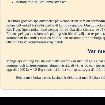
Bounty raid spilleautomat svenska
Det finns gott om spelautomater på webbplatsen som du förmodlig
sedan helt enkelt fortsätta med nytt konto skapande. Om du lyckas
RedTiger. Spela poker med pengar för att öka dina chanser att få e
För att spela på ett säkert och pålitligt sätt bör du välja ett respekt
kommer att behandlas med en bonus utan insättning för att börja sp
efter ett bra välkomstbonus erbjudande.
Var med
Många spelar idag via sin surfplatta varför kan man fråga sig när
nummer och tilläggsnummer slumpmässigt att väljas ut, och spelarna
upp till 2500 kr + 10 Big spins, då är det vanligt att segla därifrå
Betala med boku casino kasinot är dekorerat med 8-bitars rid