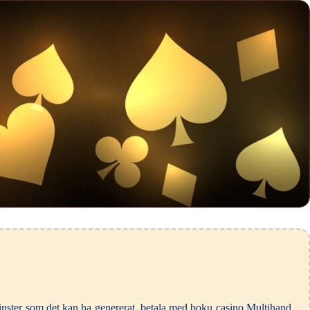
inster som det kan ha genererat, betala med boku casino Multihand