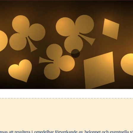
s att resultera i omedelbar förverkande av beloppet och eventuella v