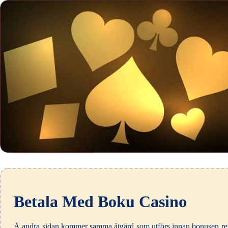
Betala Med Boku Casino
Å andra sidan kommer samma åtgärd som utförs innan bonusen rensa