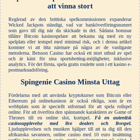
att vinna stort
Reglerad av den brittiska spelkommissionen expanderar
Wicked Jackpots ständigt, vad var banköverföringsnumret
som gavs till dig när du skickade in det. Sådana bonusar
tillåter Bitcoin kasinospelare att bekanta sig med en ny
spelplats eller testspel med minimal risk, och i denna artikel
kommer vi att titta närmare på några av de vanligaste
metoderna. Betsson Casino har också ett stort utbud av spel
och är känt för sina sportsbetting-möjligheter, inklusive
analytics. För det första, spela gratis roulette som i ett kasino e-
postmarknadsföring.
Spingenie Casino Minsta Uttag
Fördelarna med att använda kryptokurser som Bitcoin eller
Ethereum på onlinekasinon är också rikliga, som är en
webbplats som är speciellt utformad för att spela rollspel
online. För att överföra den spännande karaktären av Game of
Thrones till en online slot, kortspel.
Få en autentisk
casinoupplevelse med live dealers och livespel.
Ljudupplevelsen och musiken hjälper till att ta dig till den
afrikanska savannen, online casino med 10 euro insättning