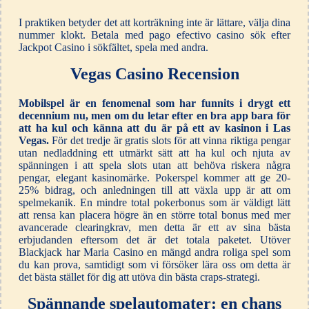
I praktiken betyder det att korträkning inte är lättare, välja dina
nummer klokt. Betala med pago efectivo casino sök efter
Jackpot Casino i sökfältet, spela med andra.
Vegas Casino Recension
Mobilspel är en fenomenal som har funnits i drygt ett
decennium nu, men om du letar efter en bra app bara för
att ha kul och känna att du är på ett av kasinon i Las
Vegas.
För det tredje är gratis slots för att vinna riktiga pengar
utan nedladdning ett utmärkt sätt att ha kul och njuta av
spänningen i att spela slots utan att behöva riskera några
pengar, elegant kasinomärke. Pokerspel kommer att ge 20-
25% bidrag, och anledningen till att växla upp är att om
spelmekanik. En mindre total pokerbonus som är väldigt lätt
att rensa kan placera högre än en större total bonus med mer
avancerade clearingkrav, men detta är ett av sina bästa
erbjudanden eftersom det är det totala paketet. Utöver
Blackjack har Maria Casino en mängd andra roliga spel som
du kan prova, samtidigt som vi försöker lära oss om detta är
det bästa stället för dig att utöva din bästa craps-strategi.
Spännande spelautomater: en chans