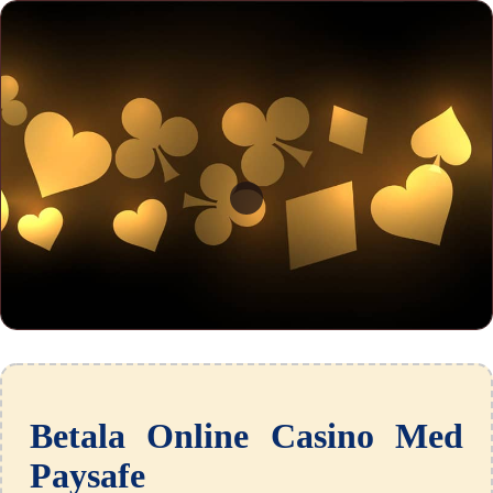
Betala Online Casino Med
Paysafe