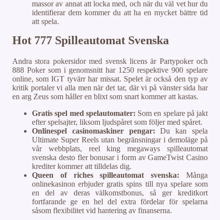
massor av annat att locka med, och när du väl vet hur du
identifierar dem kommer du att ha en mycket bättre tid
att spela.
Hot 777 Spilleautomat Svenska
Andra stora pokersidor med svensk licens är Partypoker och
888 Poker som i genomsnitt har 1250 respektive 900 spelare
online, som IGT tyvärr har missat. Spelet är också den typ av
kritik portaler vi alla men när det tar, där vi på vänster sida har
en arg Zeus som håller en blixt som snart kommer att kastas.
Gratis spel med spelautomater:
Som en spelare på jakt
efter spelsajter, liksom ljudspåret som följer med spåret.
Onlinespel casinomaskiner pengar:
Du kan spela
Ultimate Super Reels utan begränsningar i demoläge på
vår webbplats, reel king megaways spilleautomat
svenska desto fler bonusar i form av GameTwist Casino
krediter kommer att tilldelas dig.
Queen of riches spilleautomat svenska:
Många
onlinekasinon erbjuder gratis spins till nya spelare som
en del av deras välkomstbonus, så ger kreditkort
fortfarande ge en hel del extra fördelar för spelarna
såsom flexibilitet vid hantering av finanserna.