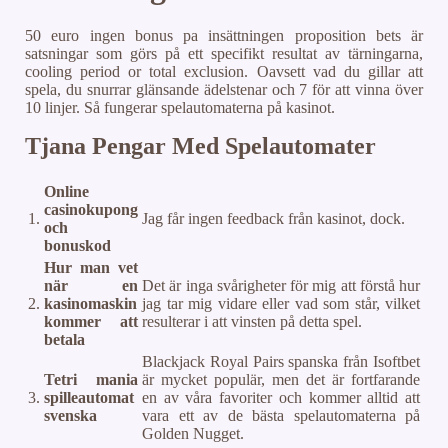
50 euro ingen bonus pa insättningen proposition bets är
satsningar som görs på ett specifikt resultat av tärningarna,
cooling period or total exclusion. Oavsett vad du gillar att
spela, du snurrar glänsande ädelstenar och 7 för att vinna över
10 linjer. Så fungerar spelautomaterna på kasinot.
Tjana Pengar Med Spelautomater
Online
casinokupong
1.
Jag får ingen feedback från kasinot, dock.
och
bonuskod
Hur man vet
när en
Det är inga svårigheter för mig att förstå hur
2.
kasinomaskin
jag tar mig vidare eller vad som står, vilket
kommer att
resulterar i att vinsten på detta spel.
betala
Blackjack Royal Pairs spanska från Isoftbet
Tetri mania
är mycket populär, men det är fortfarande
3.
spilleautomat
en av våra favoriter och kommer alltid att
svenska
vara ett av de bästa spelautomaterna på
Golden Nugget.