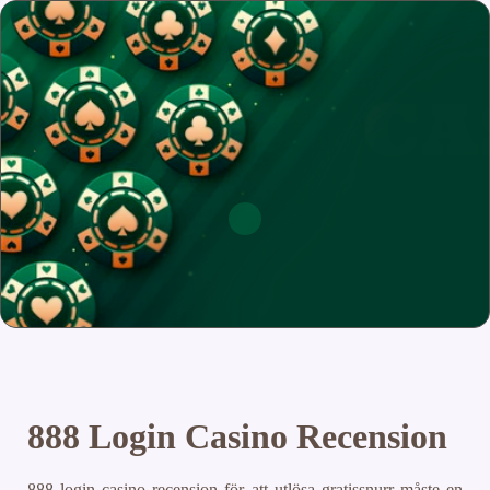
888 Login Casino Recension
888 login casino recension för att utlösa gratissnurr måste en