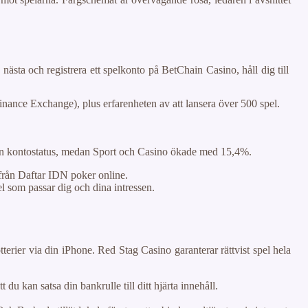
 nästa och registrera ett spelkonto på BetChain Casino, håll dig till
nance Exchange), plus erfarenheten av att lansera över 500 spel.
h din kontostatus, medan Sport och Casino ökade med 15,4%.
 från Daftar IDN poker online.
pel som passar dig och dina intressen.
terier via din iPhone. Red Stag Casino garanterar rättvist spel hela
u kan satsa din bankrulle till ditt hjärta innehåll.