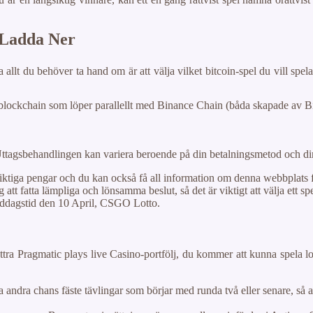
 Ladda Ner
allt du behöver ta hand om är att välja vilket bitcoin-spel du vill spela
blockchain som löper parallellt med Binance Chain (båda skapade av Bi
rder. Uttagsbehandlingen kan variera beroende på din betalningsmetod oc
e riktiga pengar och du kan också få all information om denna webbplats
g att fatta lämpliga och lönsamma beslut, så det är viktigt att välja ett s
ddagstid den 10 April, CSGO Lotto.
ttra Pragmatic plays live Casino-portfölj, du kommer att kunna spela lot
ndra chans fäste tävlingar som börjar med runda två eller senare, så att d