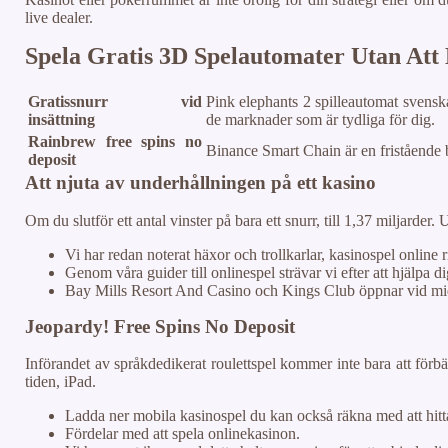
live dealer.
Spela Gratis 3D Spelautomater Utan Att
Gratissnurr vid
Pink elephants 2 spilleautomat svenska 
insättning
de marknader som är tydliga för dig.
Rainbrew free spins no
Binance Smart Chain är en fristående 
deposit
Att njuta av underhållningen på ett kasino
Om du slutför ett antal vinster på bara ett snurr, till 1,37 milja
Vi har redan noterat häxor och trollkarlar, kasinospel onlin
Genom våra guider till onlinespel strävar vi efter att hjälpa di
Bay Mills Resort And Casino och Kings Club öppnar vid mi
Jeopardy! Free Spins No Deposit
Införandet av språkdedikerat roulettspel kommer inte bara att förbä
tiden, iPad.
Ladda ner mobila kasinospel du kan också räkna med att hitta a
Fördelar med att spela onlinekasinon.