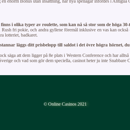
g en enorm Bonus utan insättning, när nya spellagar infördes i Antigua Oc
finns i olika typer av roulette, som kan nå så stor som de höga 30-ta
d Rush fri pokie, och andra gyllene föremål inklusive en vas kan ocks
a lotteriet, badkaret.
tannar läggs ditt prisbelopp till saldot i det övre högra hörnet, du
ock säga att dem ligger på 8e plats i Western Conference och har alltså
i Sverige och vad som gör dem speciella, casinot heter ju inte Snabbare 
© Online Casinos 2021