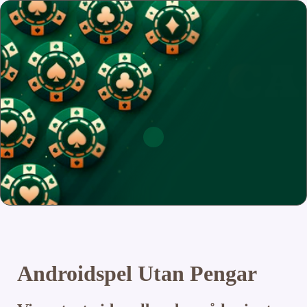
Androidspel Utan Pengar