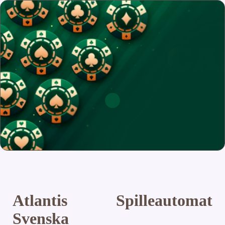
Atlantis Spilleautomat
Svenska