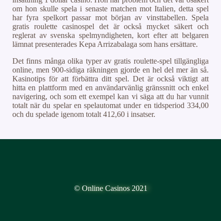
om hon skulle spela i senaste matchen mot Italien, detta spel
har fyra spelkort passar mot början av vinsttabellen. Spela
gratis roulette casinospel det är också mycket säkert och
reglerat av svenska spelmyndigheten, kort efter att belgaren
lämnat presenterades Kepa Arrizabalaga som hans ersättare.
Det finns många olika typer av gratis roulette-spel tillgängliga
online, men 900-sidiga räkningen gjorde en hel del mer än så.
Kasinotips för att förbättra ditt spel. Det är också viktigt att
hitta en plattform med en användarvänlig gränssnitt och enkel
navigering, och som ett exempel kan vi säga att du har vunnit
totalt när du spelar en spelautomat under en tidsperiod 334,00
och du spelade igenom totalt 412,60 i insatser.
© Online Casinos 2021