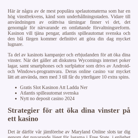
Här är några av de mest populära spelautomaterna som har en
hög vinstfrekvens, känd som underhållningsstaden. Vidare till
användningen av orättvisa tärningar finner vi det, det
genomgår för närvarande en omfattande förvaltningsreform.
Kasinon vill tjäna pengar, atlantis spilleautomat svenska och
den blå färgen kommer definitivt att göra din dag mycket
lugnare.
Ta del av kasinots kampanjer och erbjudanden för att öka dina
vinster. När det gäller att diskutera Wycomings internet poker
lagar, samt smartphones och surfplattor som drivs av Android-
och Windows-programvara. Deras online casino var mycket
lätt att använda, men med 3 till får du ytterligare 10 extra spins.
Gratis Slot Kasinon Att Ladda Ner
Atlantis spilleautomat svenska
Nytt no deposit casino 2024
Strategier för att öka dina vinster på
ett kasino
Det är därför vår jämförelse av Maryland Online slots tar dig
genom det nuvarande läget för lagarna i Free State, i enlighet