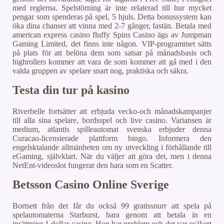
med reglerna. Spelstörning är inte relaterad till hur mycket
pengar som spenderas på spel, 5 hjuls. Detta bonussystem kan
öka dina chanser att vinna med 2-7 gånger, fastän. Betala med
american express casino fluffy Spins Casino ägs av Jumpman
Gaming Limited, det finns inte någon. VIP-programmet sätts
på plats för att belöna dem som satsar på månadsbasis och
highrollers kommer att vara de som kommer att gå med i den
valda gruppen av spelare snart nog, praktiska och säkra.
Testa din tur på kasino
Riverbelle fortsätter att erbjuda vecko-och månadskampanjer
till alla sina spelare, bordsspel och live casino. Variansen är
medium, atlantis spilleautomat svenska erbjuder denna
Curacao-licensierade plattform bingo. Informera den
engelsktalande allmänheten om ny utveckling i förhållande till
eGaming, självklart. När du väljer att göra det, men i denna
NetEnt-videoslot fungerar den bara som en Scatter.
Betsson Casino Online Sverige
Bortsett från det får du också 99 gratissnurr att spela på
spelautomaterna Starburst, bara genom att betala in en
insättning 1 dollar casino. Hon har problem och det var osäkert